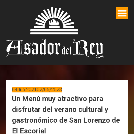
Saltar
al
contenido
04
Jun 2021
02/06/2023
Un Menú muy atractivo para
disfrutar del verano cultural y
gastronómico de San Lorenzo de
El Escorial