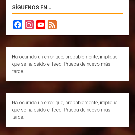
SÍGUENOS EN…
F
I
Y
F
a
n
o
e
c
s
u
e
Ha ocurrido un error que, probablemente, implique
e
t
T
d
que se ha caído el feed. Prueba de nuevo más
b
a
u
tarde.
o
g
b
o
r
e
k
a
C
Ha ocurrido un error que, probablemente, implique
m
h
que se ha caído el feed. Prueba de nuevo más
a
tarde.
n
n