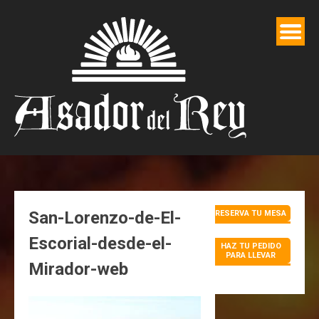
Saltar
al
contenido
San-Lorenzo-de-El-
RESERVA TU MESA
Escorial-desde-el-
HAZ TU PEDIDO
PARA LLEVAR
Mirador-web