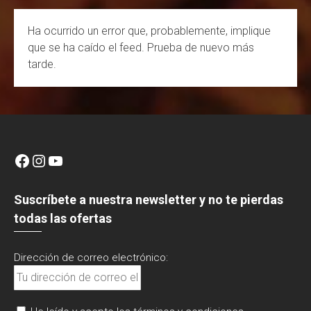
e
Ha ocurrido un error que, probablemente, implique
l
que se ha caído el feed. Prueba de nuevo más
tarde.
Facebook
Instagram
YouTube
Suscríbete a nuestra newsletter y no te pierdas
todas las ofertas
Dirección de correo electrónico: