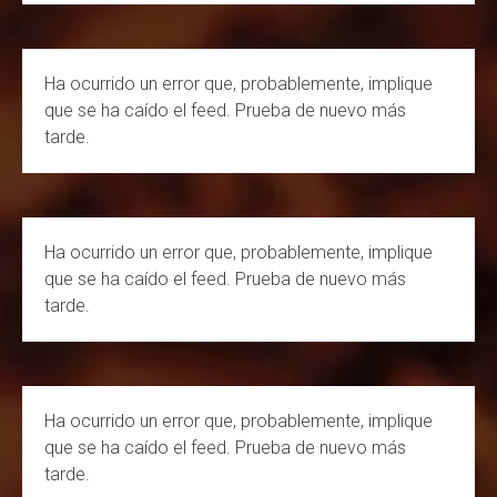
a
n
o
e
c
s
u
e
Ha ocurrido un error que, probablemente, implique
e
t
T
d
que se ha caído el feed. Prueba de nuevo más
b
a
u
tarde.
o
g
b
o
r
e
k
a
C
Ha ocurrido un error que, probablemente, implique
m
h
que se ha caído el feed. Prueba de nuevo más
a
tarde.
n
n
e
Ha ocurrido un error que, probablemente, implique
l
que se ha caído el feed. Prueba de nuevo más
tarde.