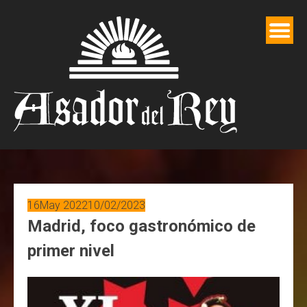
Saltar
al
contenido
16
May 2022
10/02/2023
Madrid, foco gastronómico de
primer nivel