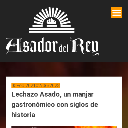
Saltar
al
contenido
05
Feb 2021
02/06/2023
Lechazo Asado, un manjar
gastronómico con siglos de
historia