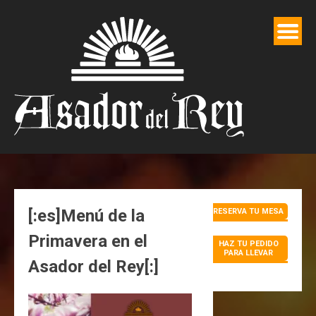
Saltar
al
contenido
[:es]Menú de la
RESERVA TU MESA
Primavera en el
HAZ TU PEDIDO
PARA LLEVAR
Asador del Rey[:]