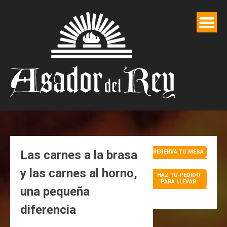
Saltar
al
contenido
Las carnes a la brasa
RESERVA TU MESA
y las carnes al horno,
HAZ TU PEDIDO
PARA LLEVAR
una pequeña
diferencia