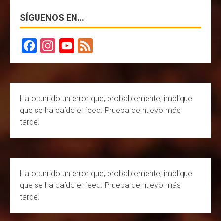
SÍGUENOS EN…
F
I
Y
F
a
n
o
e
c
s
u
e
Ha ocurrido un error que, probablemente, implique
e
t
T
d
que se ha caído el feed. Prueba de nuevo más
b
a
u
tarde.
o
g
b
o
r
e
k
a
C
Ha ocurrido un error que, probablemente, implique
m
h
que se ha caído el feed. Prueba de nuevo más
a
tarde.
n