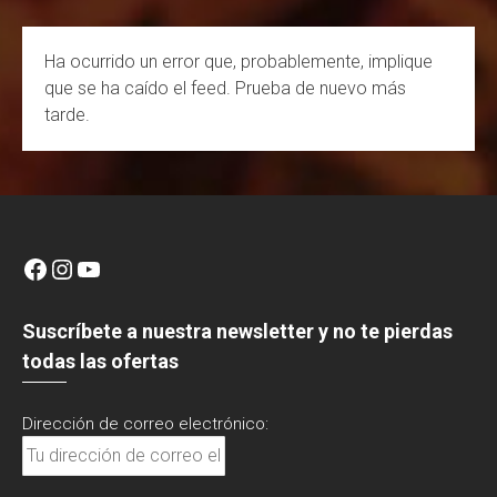
n
e
Ha ocurrido un error que, probablemente, implique
l
que se ha caído el feed. Prueba de nuevo más
tarde.
Facebook
Instagram
YouTube
Suscríbete a nuestra newsletter y no te pierdas
todas las ofertas
Dirección de correo electrónico: