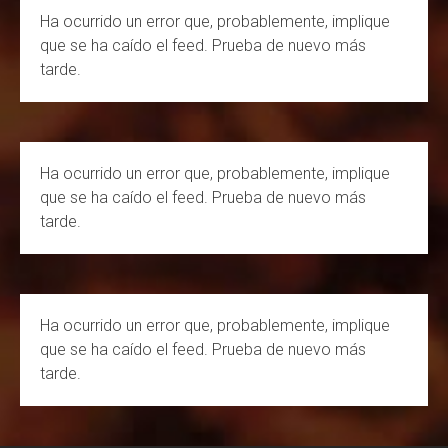
c
s
u
e
Ha ocurrido un error que, probablemente, implique
e
t
T
d
que se ha caído el feed. Prueba de nuevo más
b
a
u
tarde.
o
g
b
o
r
e
k
a
C
Ha ocurrido un error que, probablemente, implique
m
h
que se ha caído el feed. Prueba de nuevo más
a
tarde.
n
n
e
Ha ocurrido un error que, probablemente, implique
l
que se ha caído el feed. Prueba de nuevo más
tarde.