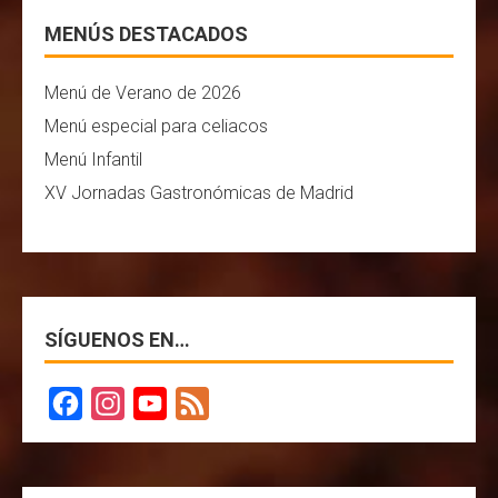
MENÚS DESTACADOS
Menú de Verano de 2026
Menú especial para celiacos
Menú Infantil
XV Jornadas Gastronómicas de Madrid
SÍGUENOS EN…
F
I
Y
F
a
n
o
e