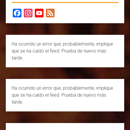
F
I
Y
F
a
n
o
e
c
s
u
e
Ha ocurrido un error que, probablemente, implique
e
t
T
d
que se ha caído el feed. Prueba de nuevo más
b
a
u
tarde.
o
g
b
o
r
e
k
a
C
Ha ocurrido un error que, probablemente, implique
m
h
que se ha caído el feed. Prueba de nuevo más
a
tarde.
n
n
e