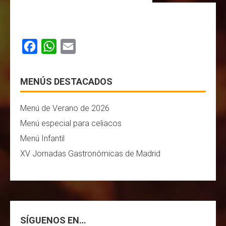
F
W
E
a
h
m
MENÚS DESTACADOS
c
a
a
e
t
i
Menú de Verano de 2026
b
s
l
Menú especial para celiacos
o
A
Menú Infantil
o
p
XV Jornadas Gastronómicas de Madrid
k
p
SÍGUENOS EN…