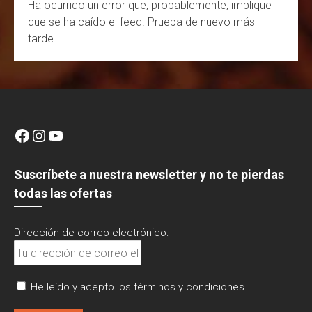
Ha ocurrido un error que, probablemente, implique
l
que se ha caído el feed. Prueba de nuevo más
tarde.
Facebook
Instagram
YouTube
Suscríbete a nuestra newsletter y no te pierdas
todas las ofertas
Dirección de correo electrónico:
He leído y acepto los términos y condiciones