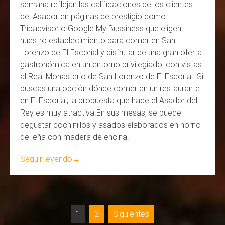
semana reflejan las calificaciones de los clientes
del Asador en páginas de prestigio como
Tripadvisor o Google My Bussiness que eligen
nuestro establecimiento para comer en San
Lorenzo de El Escorial y disfrutar de una gran oferta
gastronómica en un entorno privilegiado, con vistas
al Real Monasterio de San Lorenzo de El Escorial. Si
buscas una opción dónde comer en un restaurante
en El Escorial, la propuesta que hace el Asador del
Rey es muy atractiva.En sus mesas, se puede
degustar cochinillos y asados elaborados en horno
de leña con madera de encina.
Seguir leyendo
→
Paginación
1
2
Siguientes