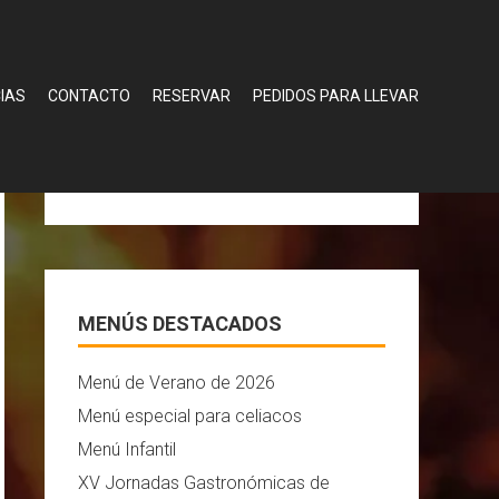
IAS
CONTACTO
RESERVAR
PEDIDOS PARA LLEVAR
RESERVA TU MESA
HAZ TU PEDIDO PARA LLEVAR
MENÚS DESTACADOS
Menú de Verano de 2026
Menú especial para celiacos
Menú Infantil
XV Jornadas Gastronómicas de