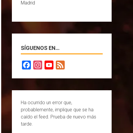
Madrid
SÍGUENOS EN…
F
I
Y
F
a
n
o
e
c
s
u
e
e
t
T
d
Ha ocurrido un error que,
b
a
u
probablemente, implique que se ha
caído el feed. Prueba de nuevo más
o
g
b
tarde.
o
r
e