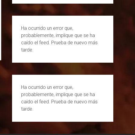
k
a
C
m
h
a
Ha ocurrido un error que,
n
probablemente, implique que se ha
n
caído el feed. Prueba de nuevo más
e
tarde.
l
Ha ocurrido un error que,
probablemente, implique que se ha
caído el feed. Prueba de nuevo más
tarde.